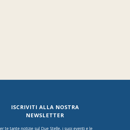
ISCRIVITI ALLA NOSTRA
NEWSLETTER
er te tante notizie sul Due Stelle, i suoi eventi e le