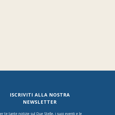
ISCRIVITI ALLA NOSTRA
NEWSLETTER
er te tante notizie sul Due Stelle, i suoi eventi e le