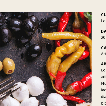
C
Lo
D
20
C
Ar
A
Lo
ad
Nu
la
di
bi