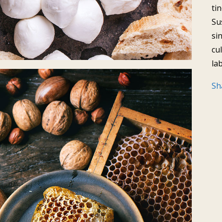
ti
Su
si
cu
la
Sh